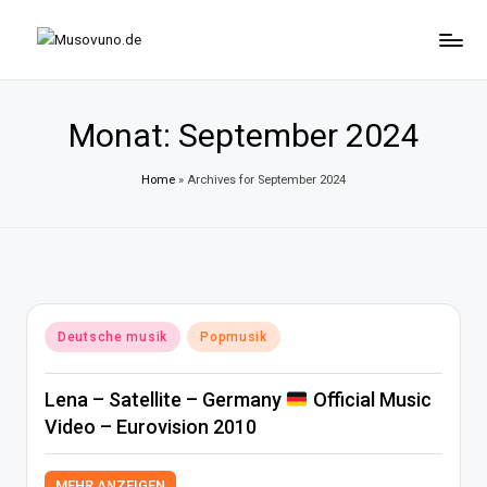
Skip
to
content
Monat:
September 2024
Home
»
Archives for September 2024
Posted
Deutsche musik
Popmusik
in
Lena – Satellite – Germany
Official Music
Video – Eurovision 2010
MEHR ANZEIGEN