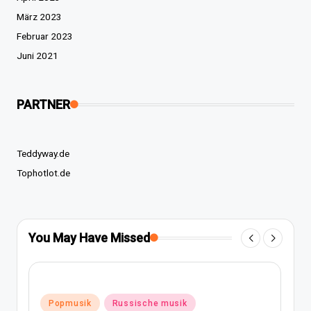
März 2023
Februar 2023
Juni 2021
PARTNER
Teddyway.de
Tophotlot.de
You May Have Missed
Posted
Popmusik
Rap und hip
ssische musik
in