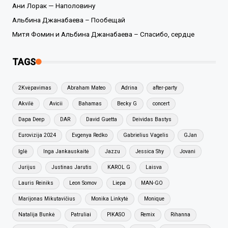
Ани Лорак — Наполовину
Альбина Джанабаева – Пообещай
Митя Фомин и Альбина Джанабаева – Спасибо, сердце
TAGS
2Kvėpavimas
Abraham Mateo
Adrina
after-party
Akvilė
Avicii
Bahamas
Becky G
concert
Dapa Deep
DAR
David Guetta
Deividas Bastys
Eurovizija 2024
Evgenya Redko
Gabrielius Vagelis
GJan
Iglė
Inga Jankauskaitė
Jazzu
Jessica Shy
Jovani
Jurijus
Justinas Jarutis
KAROL G
Laisva
Lauris Reiniks
Leon Somov
Liepa
MAN-GO
Marijonas Mikutavičius
Monika Linkytė
Monique
Natalija Bunkė
Patruliai
PIKASO
Remix
Rihanna