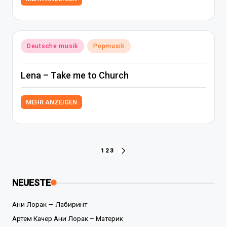
Posted
Deutsche musik
Popmusik
in
Lena – Take me to Church
MEHR ANZEIGEN
Seitennummerierung
1
2
3
NEXT
PAGE
der
NEUESTE
Beiträge
Ани Лорак — Лабиринт
Артем Качер Ани Лорак – Материк