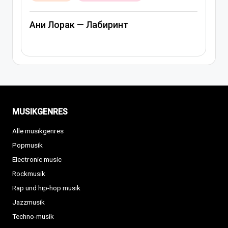
Russische musik
Лабиринт
Артем Качер Ани Лор
MUSIKGENRES
Alle musikgenres
Popmusik
Electronic music
Rockmusik
Rap und hip-hop musik
Jazzmusik
Techno-musik