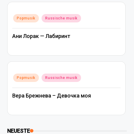
Posted
Popmusik
Russische musik
in
Ани Лорак — Лабиринт
Posted
Popmusik
Russische musik
in
Вера Брежнева – Девочка моя
NEUESTE