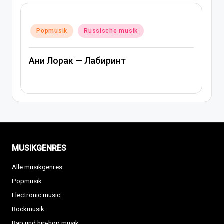
Posted
Popmusik
Russische musik
in
Ани Лорак — Лабиринт
MUSIKGENRES
Alle musikgenres
Popmusik
Electronic music
Rockmusik
Rap und hip-hop musik