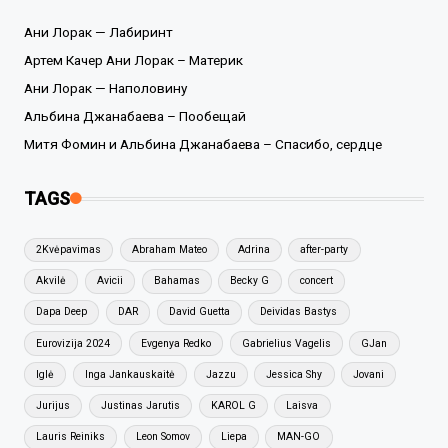
Ани Лорак — Лабиринт
Артем Качер Ани Лорак – Материк
Ани Лорак — Наполовину
Альбина Джанабаева – Пообещай
Митя Фомин и Альбина Джанабаева – Спасибо, сердце
TAGS
2Kvėpavimas
Abraham Mateo
Adrina
after-party
Akvilė
Avicii
Bahamas
Becky G
concert
Dapa Deep
DAR
David Guetta
Deividas Bastys
Eurovizija 2024
Evgenya Redko
Gabrielius Vagelis
GJan
Iglė
Inga Jankauskaitė
Jazzu
Jessica Shy
Jovani
Jurijus
Justinas Jarutis
KAROL G
Laisva
Lauris Reiniks
Leon Somov
Liepa
MAN-GO