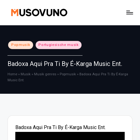
Skip
to
content
Posted
Popmusik
Portugiesische musik
in
Badoxa Aqui Pra Ti By É-Karga Music Ent.
Home
»
Musik
»
Musik genres
»
Popmusik
»
Badoxa Aqui Pra Ti By É-Karga
Music Ent.
Badoxa Aqui Pra Ti By É-Karga Music Ent.