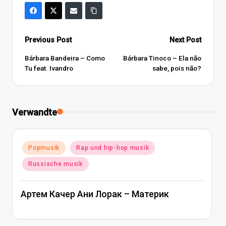
Post
Previous Post
Next Post
navigation
Bárbara Bandeira – Como
Bárbara Tinoco – Ela não
Tu feat. Ivandro
sabe, pois não?
Verwandte
Posted
Popmusik
Rap und hip-hop musik
in
Russische musik
Артем Качер Ани Лорак – Материк