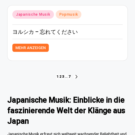
Posted
Japanische Musik
Popmusik
in
ヨルシカ – 忘れてください
MEHR ANZEIGEN
Seitennummerierung
1
2
3
…
7
NEXT
PAGE
der
Beiträge
Japanische Musik: Einblicke in die
faszinierende Welt der Klänge aus
Japan
Japanische Musik erfreut sich weltweit wachsender Beliebtheit und