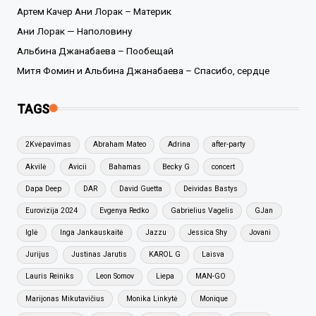
Артем Качер Ани Лорак – Материк
Ани Лорак — Наполовину
Альбина Джанабаева – Пообещай
Митя Фомин и Альбина Джанабаева – Спасибо, сердце
TAGS
2Kvėpavimas
Abraham Mateo
Adrina
after-party
Akvilė
Avicii
Bahamas
Becky G
concert
Dapa Deep
DAR
David Guetta
Deividas Bastys
Eurovizija 2024
Evgenya Redko
Gabrielius Vagelis
GJan
Iglė
Inga Jankauskaitė
Jazzu
Jessica Shy
Jovani
Jurijus
Justinas Jarutis
KAROL G
Laisva
Lauris Reiniks
Leon Somov
Liepa
MAN-GO
Marijonas Mikutavičius
Monika Linkytė
Monique