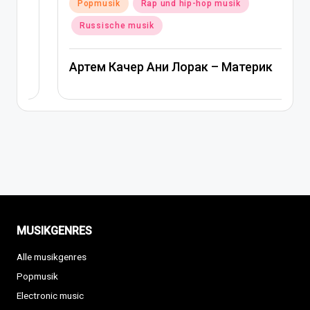
Posted
Popmusik
Rap und hip-hop musik
in
Russische musik
Артем Качер Ани Лорак – Материк
MUSIKGENRES
Alle musikgenres
Popmusik
Electronic music