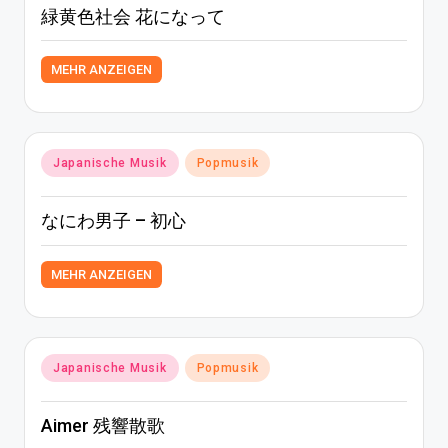
緑黄色社会 花になって
MEHR ANZEIGEN
Posted
Japanische Musik
Popmusik
in
なにわ男子 – 初心
MEHR ANZEIGEN
Posted
Japanische Musik
Popmusik
in
Aimer 残響散歌