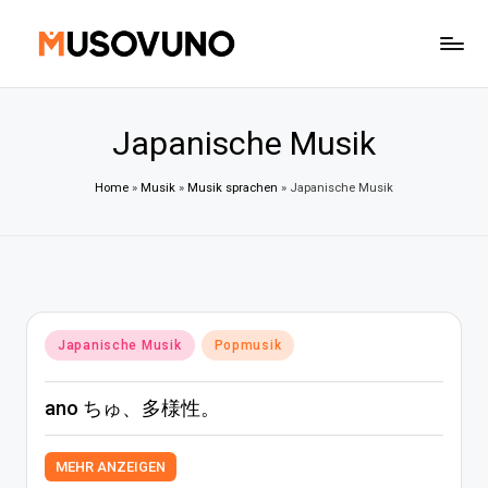
Skip
to
content
Japanische Musik
Home
»
Musik
»
Musik sprachen
»
Japanische Musik
Posted
Japanische Musik
Popmusik
in
ano ちゅ、多様性。
MEHR ANZEIGEN