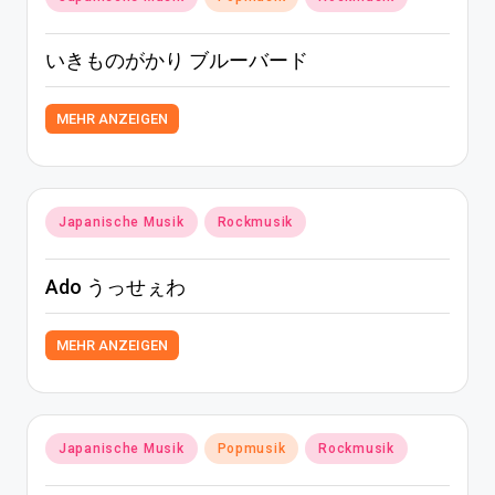
in
いきものがかり ブルーバード
MEHR ANZEIGEN
Posted
Japanische Musik
Rockmusik
in
Ado うっせぇわ
MEHR ANZEIGEN
Posted
Japanische Musik
Popmusik
Rockmusik
in