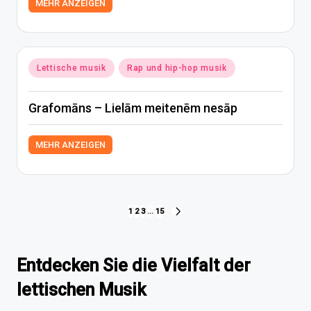
MEHR ANZEIGEN
Posted
Lettische musik
Rap und hip-hop musik
in
Grafomāns – Lielām meitenēm nesāp
MEHR ANZEIGEN
Seitennummerierung
1
2
3
…
15
NEXT
PAGE
der
Beiträge
Entdecken Sie die Vielfalt der
lettischen Musik