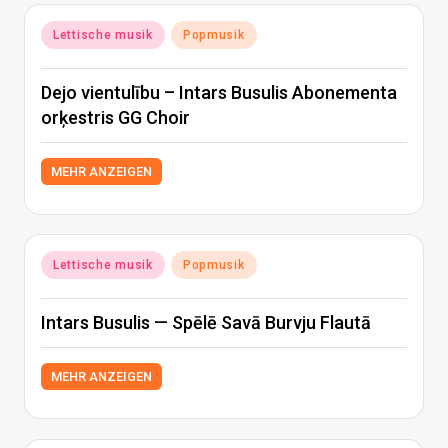
Posted
Lettische musik
Popmusik
in
Dejo vientulību – Intars Busulis Abonementa
orķestris GG Choir
MEHR ANZEIGEN
Posted
Lettische musik
Popmusik
in
Intars Busulis — Spēlē Savā Burvju Flautā
MEHR ANZEIGEN