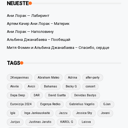
NEUESTE
Ани Лорак — Лабиринт
Артем Качер Ани Лорак – Материк
Ани Лорак — Наполовину
Альбина Джанабаева – Пообещай
Митя Фомин и Альбина Джанабаева – Спасибо, сердце
TAGS
2Kvėpavimas
Abraham Mateo
Adrina
after-party
Akvilė
Avicii
Bahamas
Becky G
concert
Dapa Deep
DAR
David Guetta
Deividas Bastys
Eurovizija 2024
Evgenya Redko
Gabrielius Vagelis
GJan
Iglė
Inga Jankauskaitė
Jazzu
Jessica Shy
Jovani
Jurijus
Justinas Jarutis
KAROL G
Laisva