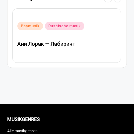
Posted
Popmusik
Rap und hip-hop musik
in
Russische musik
Артем Качер Ани Лорак – Материк
MUSIKGENRES
Alle musikgenres