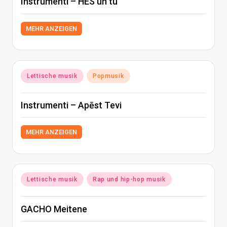
Instrumenti – HES un tu
MEHR ANZEIGEN
Posted
Lettische musik
Popmusik
in
Instrumenti – Apēst Tevi
MEHR ANZEIGEN
Posted
Lettische musik
Rap und hip-hop musik
in
GACHO Meitene