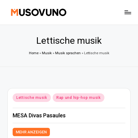
Skip
to
content
Lettische musik
Home
»
Musik
»
Musik sprachen
»
Lettische musik
Posted
Lettische musik
Rap und hip-hop musik
in
MESA Divas Pasaules
MEHR ANZEIGEN