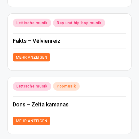
Posted
Lettische musik
Rap und hip-hop musik
in
Fakts – Vēlvienreiz
MEHR ANZEIGEN
Posted
Lettische musik
Popmusik
in
Dons – Zelta kamanas
MEHR ANZEIGEN