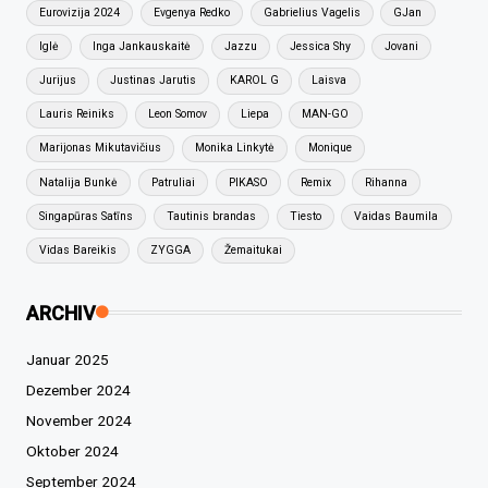
Eurovizija 2024
Evgenya Redko
Gabrielius Vagelis
GJan
Iglė
Inga Jankauskaitė
Jazzu
Jessica Shy
Jovani
Jurijus
Justinas Jarutis
KAROL G
Laisva
Lauris Reiniks
Leon Somov
Liepa
MAN-GO
Marijonas Mikutavičius
Monika Linkytė
Monique
Natalija Bunkė
Patruliai
PIKASO
Remix
Rihanna
Singapūras Satīns
Tautinis brandas
Tiesto
Vaidas Baumila
Vidas Bareikis
ZYGGA
Žemaitukai
ARCHIV
Januar 2025
Dezember 2024
November 2024
Oktober 2024
September 2024