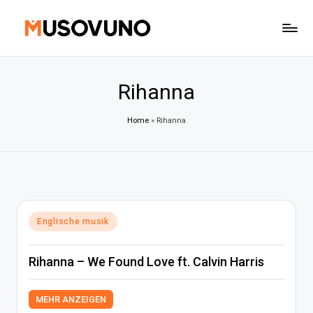
Skip
to
content
Rihanna
Home
»
Rihanna
Posted
Englische musik
in
Rihanna – We Found Love ft. Calvin Harris
MEHR ANZEIGEN