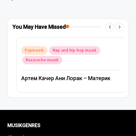
You May Have Missed
Posted
Popmusik
Rap und hip-hop musik
in
Russische musik
Артем Качер Ани Лорак – Материк
MUSIKGENRES