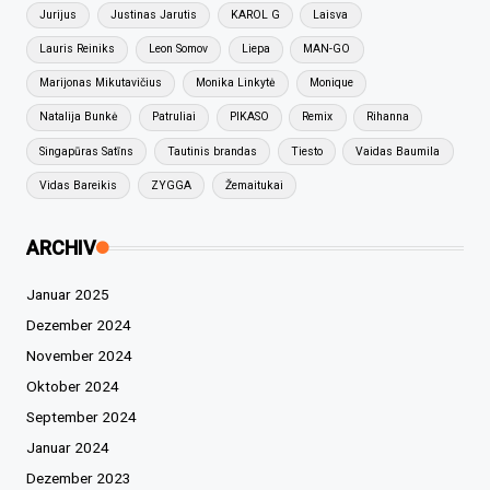
Jurijus
Justinas Jarutis
KAROL G
Laisva
Lauris Reiniks
Leon Somov
Liepa
MAN-GO
Marijonas Mikutavičius
Monika Linkytė
Monique
Natalija Bunkė
Patruliai
PIKASO
Remix
Rihanna
Singapūras Satīns
Tautinis brandas
Tiesto
Vaidas Baumila
Vidas Bareikis
ZYGGA
Žemaitukai
ARCHIV
Januar 2025
Dezember 2024
November 2024
Oktober 2024
September 2024
Januar 2024
Dezember 2023