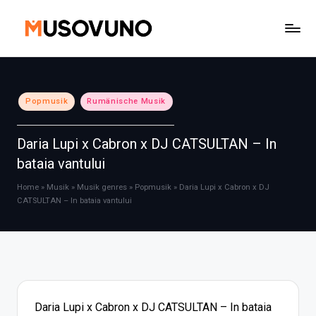
Skip
to
content
Posted
Popmusik
Rumänische Musik
in
Daria Lupi x Cabron x DJ CATSULTAN – In
bataia vantului
Home
»
Musik
»
Musik genres
»
Popmusik
»
Daria Lupi x Cabron x DJ
CATSULTAN – In bataia vantului
Daria Lupi x Cabron x DJ CATSULTAN – In bataia