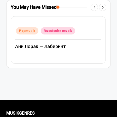
You May Have Missed
Posted
Popmusik
Russische musik
in
Ани Лорак — Лабиринт
MUSIKGENRES