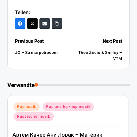
Teilen:
Post
Previous Post
Next Post
navigation
JO – Sa mai petrecem
Theo Zeciu & Smiley –
VTM
Verwandte
Posted
Popmusik
Rap und hip-hop musik
in
Russische musik
Артем Качер Ани Лорак – Материк