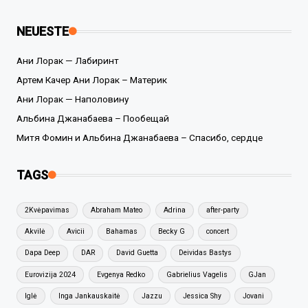
NEUESTE
Ани Лорак — Лабиринт
Артем Качер Ани Лорак – Материк
Ани Лорак — Наполовину
Альбина Джанабаева – Пообещай
Митя Фомин и Альбина Джанабаева – Спасибо, сердце
TAGS
2Kvėpavimas
Abraham Mateo
Adrina
after-party
Akvilė
Avicii
Bahamas
Becky G
concert
Dapa Deep
DAR
David Guetta
Deividas Bastys
Eurovizija 2024
Evgenya Redko
Gabrielius Vagelis
GJan
Iglė
Inga Jankauskaitė
Jazzu
Jessica Shy
Jovani