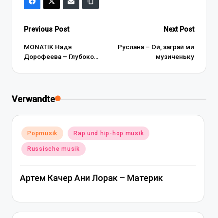
Post
Previous Post
Next Post
navigation
MONATIK Надя
Руслана – Ой, заграй ми
Дорофеева – Глубоко…
музиченьку
Verwandte
Posted
Popmusik
Rap und hip-hop musik
in
Russische musik
Артем Качер Ани Лорак – Материк