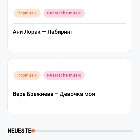
Posted
Popmusik
Russische musik
in
Ани Лорак — Лабиринт
Posted
Popmusik
Russische musik
in
Вера Брежнева – Девочка моя
NEUESTE