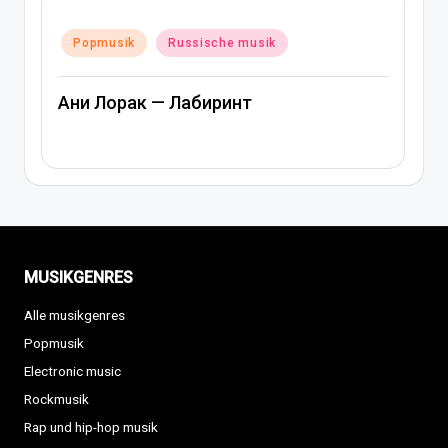
Post
P
Posted
in
Popmusik
Russische musik
in
R
Ани Лорак — Лабиринт
Ар
MUSIKGENRES
Alle musikgenres
Popmusik
Electronic music
Rockmusik
Rap und hip-hop musik