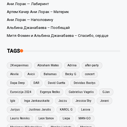
Ани Лорак — Лабиринт
Артем Качер Ани Лорак – Материк
Ани Лорак — Наполовину
Альбина Джанабаева – Пообещай
Митя Фомин и Альбина Джанабаева – Спасибо, сердце
TAGS
2Kvėpavimas
Abraham Mateo
Adrina
after-party
Akvilė
Avicii
Bahamas
Becky G
concert
Dapa Deep
DAR
David Guetta
Deividas Bastys
Eurovizija 2024
Evgenya Redko
Gabrielius Vagelis
GJan
Iglė
Inga Jankauskaitė
Jazzu
Jessica Shy
Jovani
Jurijus
Justinas Jarutis
KAROL G
Laisva
Lauris Reiniks
Leon Somov
Liepa
MAN-GO