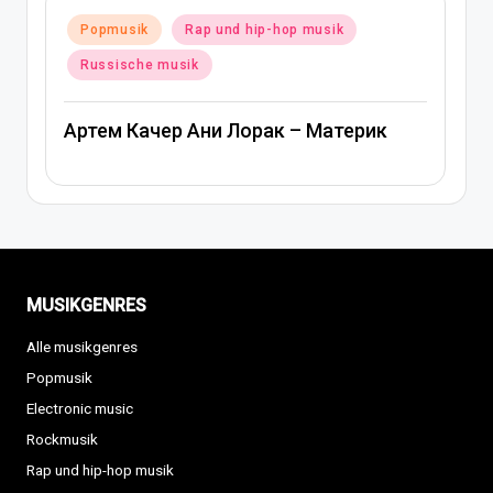
Posted
Popmusik
Rap und hip-hop musik
in
Russische musik
Артем Качер Ани Лорак – Материк
MUSIKGENRES
Alle musikgenres
Popmusik
Electronic music
Rockmusik
Rap und hip-hop musik