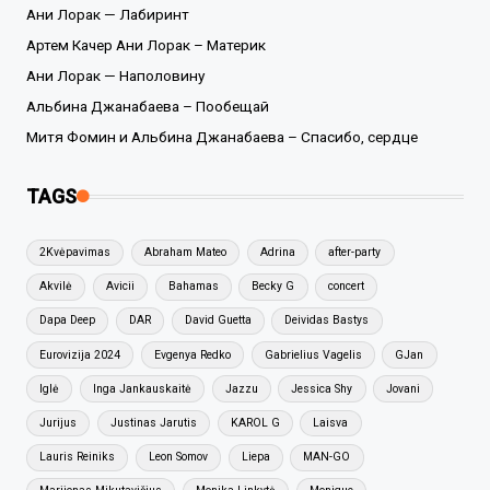
Ани Лорак — Лабиринт
Артем Качер Ани Лорак – Материк
Ани Лорак — Наполовину
Альбина Джанабаева – Пообещай
Митя Фомин и Альбина Джанабаева – Спасибо, сердце
TAGS
2Kvėpavimas
Abraham Mateo
Adrina
after-party
Akvilė
Avicii
Bahamas
Becky G
concert
Dapa Deep
DAR
David Guetta
Deividas Bastys
Eurovizija 2024
Evgenya Redko
Gabrielius Vagelis
GJan
Iglė
Inga Jankauskaitė
Jazzu
Jessica Shy
Jovani
Jurijus
Justinas Jarutis
KAROL G
Laisva
Lauris Reiniks
Leon Somov
Liepa
MAN-GO