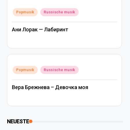
Posted
Popmusik
Russische musik
in
Ани Лорак — Лабиринт
Posted
Popmusik
Russische musik
in
Вера Брежнева – Девочка моя
NEUESTE