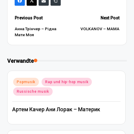
Post
Previous Post
Next Post
navigation
Анна Трінчер – Рідна
VOLKANOV – МАМА
Мати Моя
Verwandte
Posted
Popmusik
Rap und hip-hop musik
in
Russische musik
Артем Качер Ани Лорак – Материк