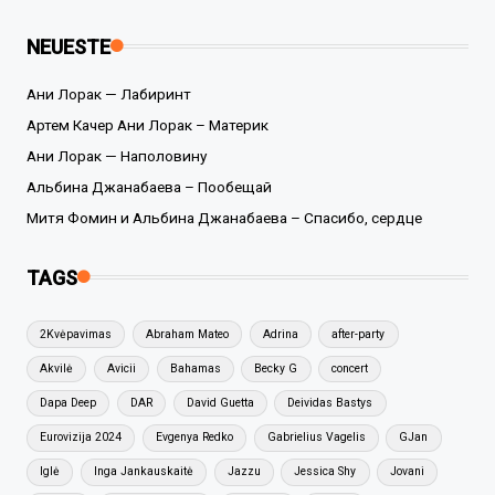
NEUESTE
Ани Лорак — Лабиринт
Артем Качер Ани Лорак – Материк
Ани Лорак — Наполовину
Альбина Джанабаева – Пообещай
Митя Фомин и Альбина Джанабаева – Спасибо, сердце
TAGS
2Kvėpavimas
Abraham Mateo
Adrina
after-party
Akvilė
Avicii
Bahamas
Becky G
concert
Dapa Deep
DAR
David Guetta
Deividas Bastys
Eurovizija 2024
Evgenya Redko
Gabrielius Vagelis
GJan
Iglė
Inga Jankauskaitė
Jazzu
Jessica Shy
Jovani