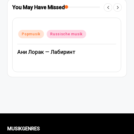
You May Have Missed
Posted
Popmusik
Rap und hip-hop musik
in
Russische musik
Артем Качер Ани Лорак – Материк
MUSIKGENRES