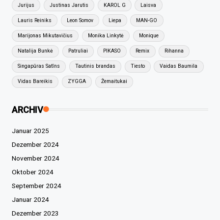
Jurijus
Justinas Jarutis
KAROL G
Laisva
Lauris Reiniks
Leon Somov
Liepa
MAN-GO
Marijonas Mikutavičius
Monika Linkytė
Monique
Natalija Bunkė
Patruliai
PIKASO
Remix
Rihanna
Singapūras Satīns
Tautinis brandas
Tiesto
Vaidas Baumila
Vidas Bareikis
ZYGGA
Žemaitukai
ARCHIV
Januar 2025
Dezember 2024
November 2024
Oktober 2024
September 2024
Januar 2024
Dezember 2023