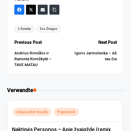
Tags:
2 Donatai
Esu Žmogus
Post
Previous Post
Next Post
navigation
Andrius Rimiškis ir
Igoris Jarmolenka – Aš
Raminta Rimiškytė –
tau čia
TAVE MATAU
Verwandte
Posted
Litauische musik
Popmusik
in
Naktinės Personos – Apie žvaigždę (remix