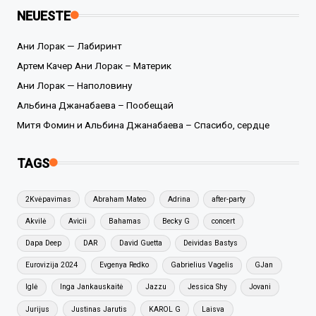
NEUESTE
Ани Лорак — Лабиринт
Артем Качер Ани Лорак – Материк
Ани Лорак — Наполовину
Альбина Джанабаева – Пообещай
Митя Фомин и Альбина Джанабаева – Спасибо, сердце
TAGS
2Kvėpavimas
Abraham Mateo
Adrina
after-party
Akvilė
Avicii
Bahamas
Becky G
concert
Dapa Deep
DAR
David Guetta
Deividas Bastys
Eurovizija 2024
Evgenya Redko
Gabrielius Vagelis
GJan
Iglė
Inga Jankauskaitė
Jazzu
Jessica Shy
Jovani
Jurijus
Justinas Jarutis
KAROL G
Laisva