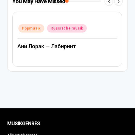
You May Have Missed
Posted
Popmusik
Rap und hip-hop musik
in
Russische musik
Артем Качер Ани Лорак – Материк
MUSIKGENRES