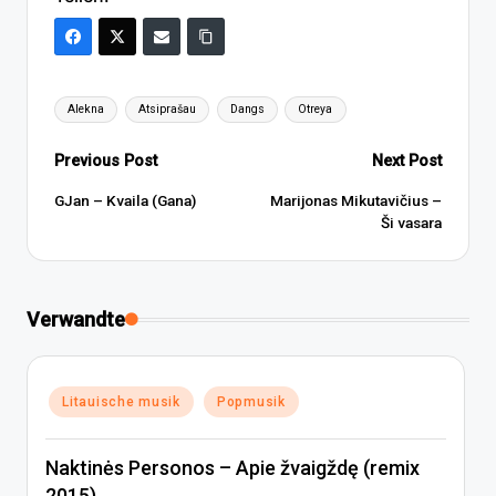
Tags:
Alekna
Atsiprašau
Dangs
Otreya
Post
Previous Post
Next Post
navigation
GJan – Kvaila (Gana)
Marijonas Mikutavičius –
Ši vasara
Verwandte
Posted
Litauische musik
Popmusik
in
Naktinės Personos – Apie žvaigždę (remix
2015)