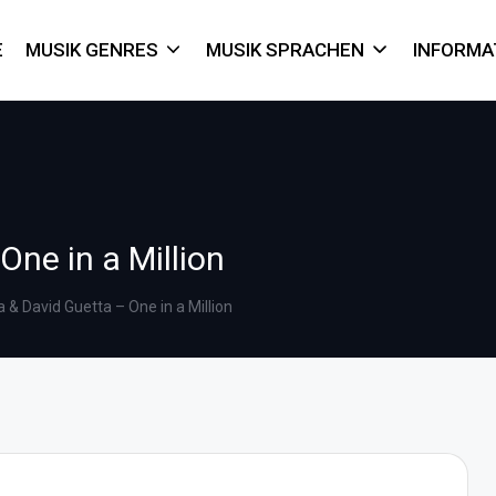
E
MUSIK GENRES
MUSIK SPRACHEN
INFORMA
ne in a Million
& David Guetta – One in a Million