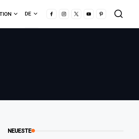
FACEBOOK
INSTAGRAM
X
YOUTUBE
PINTEREST
DE
TION
NEUESTE