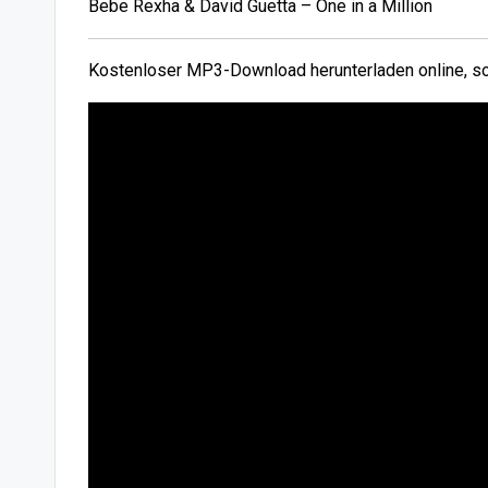
Bebe Rexha & David Guetta – One in a Million
Kostenloser MP3-Download herunterladen online, so