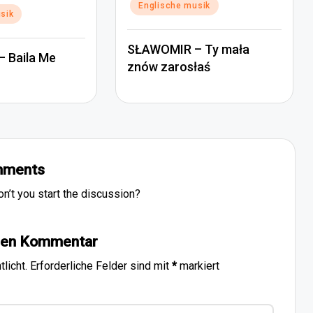
Posted
Englische musik
sik
in
SŁAWOMIR – Ty mała
– Baila Me
znów zarosłaś
ments
’t you start the discussion?
inen Kommentar
licht.
Erforderliche Felder sind mit
*
markiert