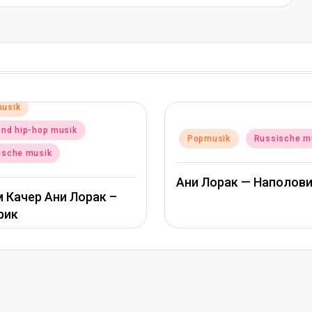
Posted
Popmusik
Posted
Popmusik
Russische musik
in
in
Альбина Джа
Ани Лорак — Наполовину
Пообещай