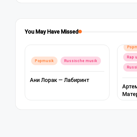
You May Have Missed
Posted
Popmusik
in
Rap und hip-hop musik
ussische musik
Russische musik
Лабиринт
Артем Качер Ани Лорак –
Материк