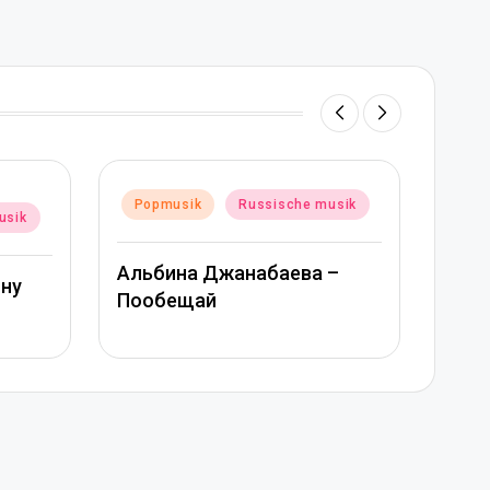
Posted
Popmusik
Russische musik
Russische musik
in
Митя Фомин и Альбина
набаева –
Джанабаева – Спасибо,
сердце