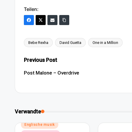
Teilen:
Bebe Rexha
David Guetta
One in a Million
Tags:
Post
Previous Post
navigation
Post Malone – Overdrive
Verwandte
Posted
Englische musik
in