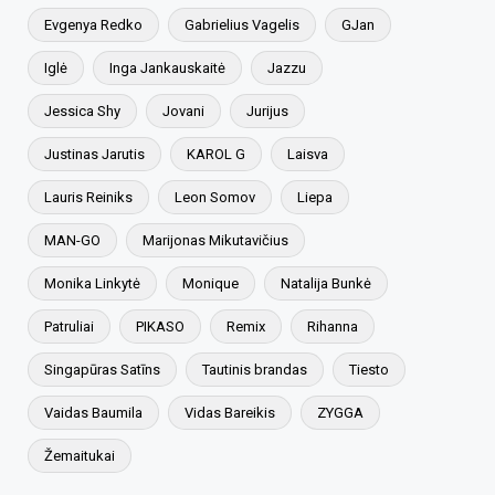
Evgenya Redko
Gabrielius Vagelis
GJan
Iglė
Inga Jankauskaitė
Jazzu
Jessica Shy
Jovani
Jurijus
Justinas Jarutis
KAROL G
Laisva
Lauris Reiniks
Leon Somov
Liepa
MAN-GO
Marijonas Mikutavičius
Monika Linkytė
Monique
Natalija Bunkė
Patruliai
PIKASO
Remix
Rihanna
Singapūras Satīns
Tautinis brandas
Tiesto
Vaidas Baumila
Vidas Bareikis
ZYGGA
Žemaitukai