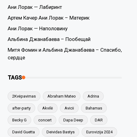
Ани Лорак — Лабиринт
Артем Качер Ани Лорак – Материк
Ани Лорак — Наполовину
Альбина Джанабаева – Пообещай
Митя Фомин и Альбина Джанабаева – Спасибо,
сердце
TAGS
2Kvėpavimas
Abraham Mateo
Adrina
after-party
Akvilė
Avicii
Bahamas
Becky G
concert
Dapa Deep
DAR
David Guetta
Deividas Bastys
Eurovizija 2024