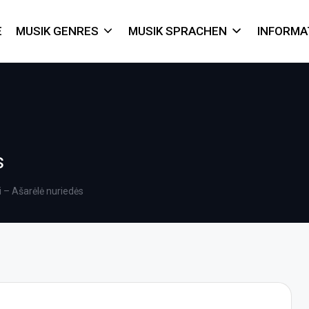
E
MUSIK GENRES
MUSIK SPRACHEN
INFORMA
s
i – Ašarėlė nuriedės