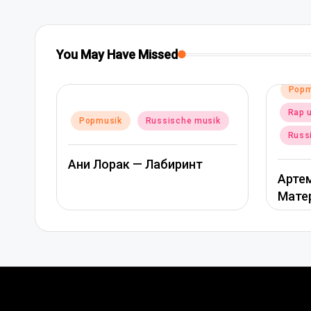
You May Have Missed
Posted
Popmusik
in
Rap und hip-hop musik
Poste
sik
Pop
in
Russische musik
Ани 
Артем Качер Ани Лорак –
Материк