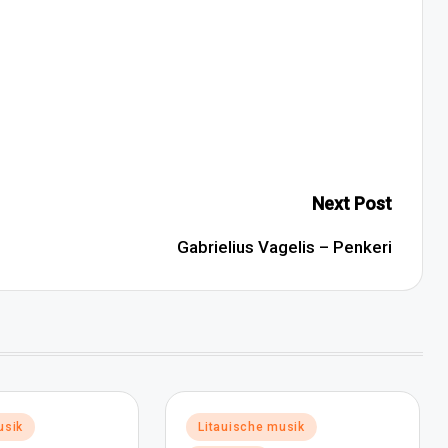
Next Post
Gabrielius Vagelis – Penkeri
Posted
usik
Litauische musik
in