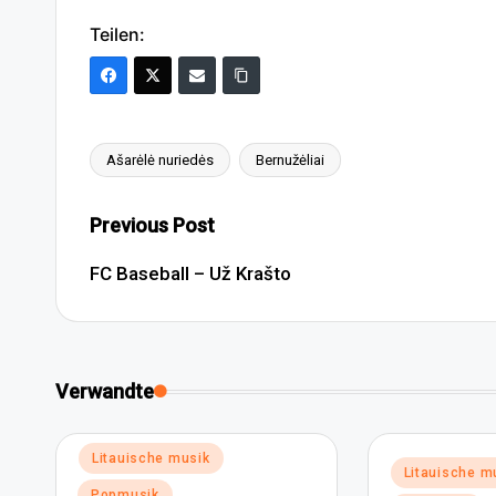
Teilen:
Ašarėlė nuriedės
Bernužėliai
Tags:
Post
Previous Post
navigation
FC Baseball – Už Krašto
Verwandte
Posted
Litauische musik
Posted
Litauische m
in
in
Popmusik