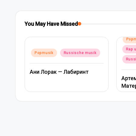
You May Have Missed
Posted
Popmusik
in
Rap und hip-hop musik
Posted
sik
Popm
in
Russische musik
Ани 
Артем Качер Ани Лорак –
Материк