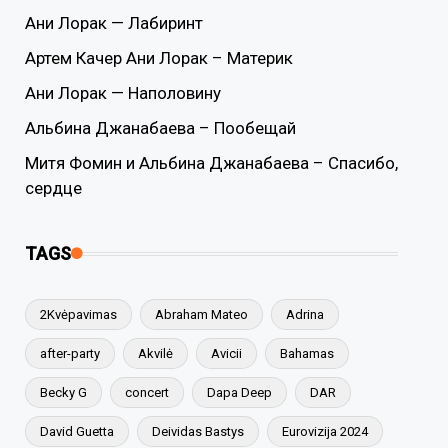
Ани Лорак — Лабиринт
Артем Качер Ани Лорак – Материк
Ани Лорак — Наполовину
Альбина Джанабаева – Пообещай
Митя Фомин и Альбина Джанабаева – Спасибо,
сердце
TAGS
2Kvėpavimas
Abraham Mateo
Adrina
after-party
Akvilė
Avicii
Bahamas
Becky G
concert
Dapa Deep
DAR
David Guetta
Deividas Bastys
Eurovizija 2024