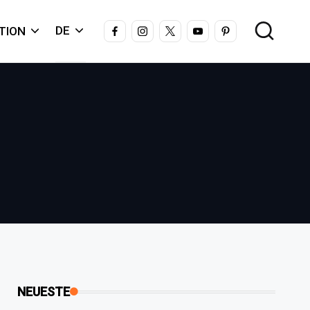
FACEBOOK
INSTAGRAM
X
YOUTUBE
PINTEREST
DE
TION
NEUESTE