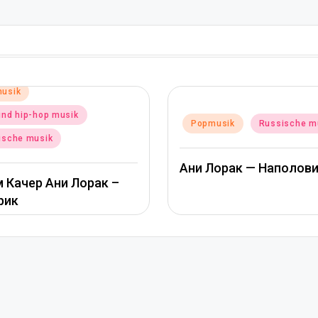
Posted
Popmusik
Russische m
usik
Russische musik
in
Альбина Джанабаева 
Лорак — Наполовину
Пообещай