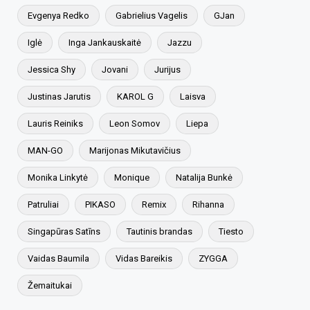
Evgenya Redko
Gabrielius Vagelis
GJan
Iglė
Inga Jankauskaitė
Jazzu
Jessica Shy
Jovani
Jurijus
Justinas Jarutis
KAROL G
Laisva
Lauris Reiniks
Leon Somov
Liepa
MAN-GO
Marijonas Mikutavičius
Monika Linkytė
Monique
Natalija Bunkė
Patruliai
PIKASO
Remix
Rihanna
Singapūras Satīns
Tautinis brandas
Tiesto
Vaidas Baumila
Vidas Bareikis
ZYGGA
Žemaitukai