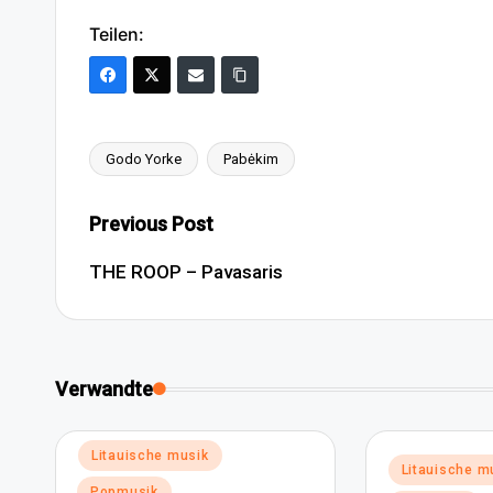
Teilen:
Godo Yorke
Pabėkim
Tags:
Post
Previous Post
navigation
THE ROOP – Pavasaris
Verwandte
Posted
Litauische musik
Posted
Litauische m
in
in
Popmusik