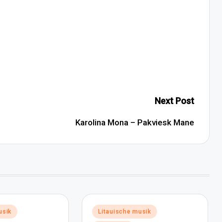
Next Post
Karolina Mona – Pakviesk Mane
Posted
usik
Litauische musik
in