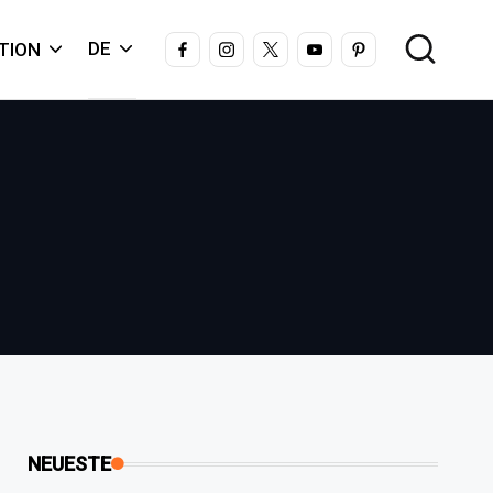
FACEBOOK
INSTAGRAM
X
YOUTUBE
PINTEREST
DE
TION
NEUESTE