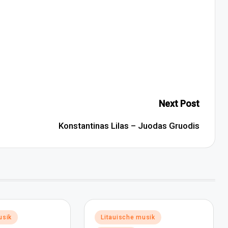
Next Post
Konstantinas Lilas – Juodas Gruodis
Posted
usik
Litauische musik
in