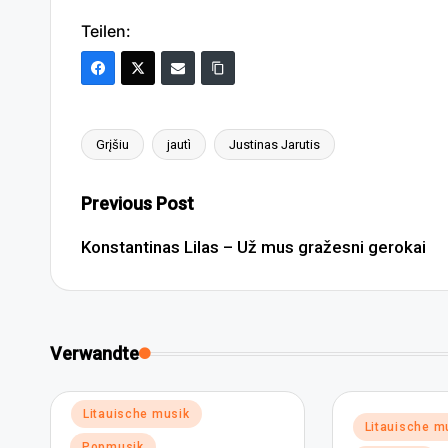
Teilen:
Grįšiu
jautì
Justinas Jarutis
Tags:
Post
Previous Post
navigation
Konstantinas Lilas – Už mus gražesni gerokai
Verwandte
Posted
Litauische musik
Posted
Litauische m
in
in
Popmusik