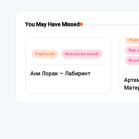
You May Have Missed
Posted
Popmusik
in
Rap und hip-hop musik
Po
e musik
in
Russische musik
инт
А
Артем Качер Ани Лорак –
Материк