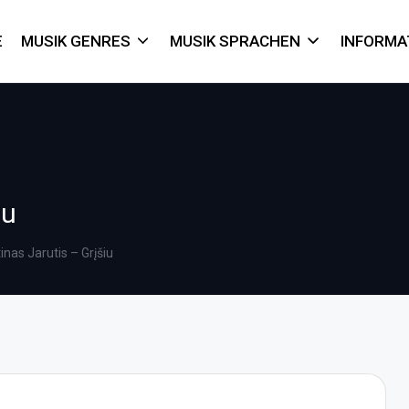
E
MUSIK GENRES
MUSIK SPRACHEN
INFORMA
iu
tinas Jarutis – Grįšiu