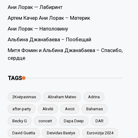
Ани Лорак — Лабиринт
Артем Качер Ани Лорак – Материк
Ани Лорак — Наполовину
Альбина Джанабаева – Пообещай
Митя Фомин и Альбина Джанабаева – Спасибо,
сердце
TAGS
2Kvėpavimas
Abraham Mateo
Adrina
after-party
Akvilė
Avicii
Bahamas
Becky G
concert
Dapa Deep
DAR
David Guetta
Deividas Bastys
Eurovizija 2024