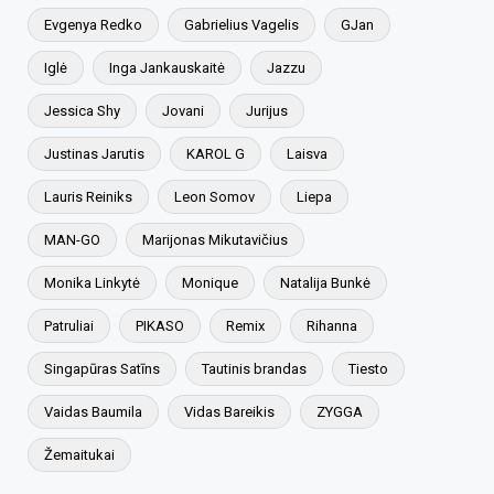
Evgenya Redko
Gabrielius Vagelis
GJan
Iglė
Inga Jankauskaitė
Jazzu
Jessica Shy
Jovani
Jurijus
Justinas Jarutis
KAROL G
Laisva
Lauris Reiniks
Leon Somov
Liepa
MAN-GO
Marijonas Mikutavičius
Monika Linkytė
Monique
Natalija Bunkė
Patruliai
PIKASO
Remix
Rihanna
Singapūras Satīns
Tautinis brandas
Tiesto
Vaidas Baumila
Vidas Bareikis
ZYGGA
Žemaitukai