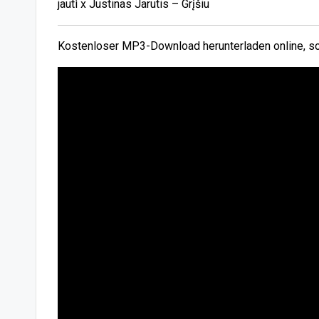
jautì x Justinas Jarutis – Grįšiu
Kostenloser MP3-Download herunterladen online, so