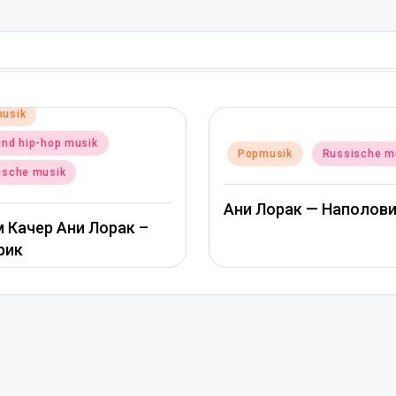
Posted
Popmusik
Russisc
sted
Popmusik
Russische musik
in
Альбина Джанабае
ни Лорак — Наполовину
Пообещай