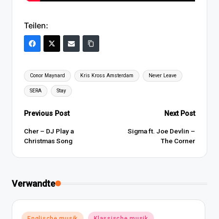
Teilen:
Tags:
Conor Maynard
Kris Kross Amsterdam
Never Leave
SERA
Stay
Post
Previous Post
Next Post
navigation
Cher – DJ Play a
Sigma ft. Joe Devlin –
Christmas Song
The Corner
Verwandte
Posted
Englische musik
Klassische musik