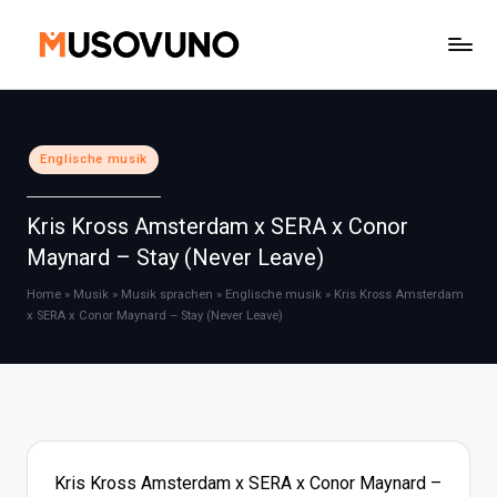
Skip
to
content
Posted
Englische musik
in
Kris Kross Amsterdam x SERA x Conor
Maynard – Stay (Never Leave)
Home
»
Musik
»
Musik sprachen
»
Englische musik
»
Kris Kross Amsterdam
x SERA x Conor Maynard – Stay (Never Leave)
Kris Kross Amsterdam x SERA x Conor Maynard –