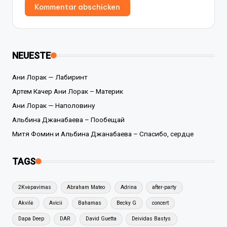
NEUESTE
Ани Лорак — Лабиринт
Артем Качер Ани Лорак – Материк
Ани Лорак — Наполовину
Альбина Джанабаева – Пообещай
Митя Фомин и Альбина Джанабаева – Спасибо, сердце
TAGS
2Kvėpavimas
Abraham Mateo
Adrina
after-party
Akvilė
Avicii
Bahamas
Becky G
concert
Dapa Deep
DAR
David Guetta
Deividas Bastys