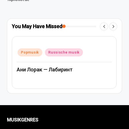
You May Have Missed
Posted
Popmusik
Rap und hip-hop musik
in
Russische musik
Артем Качер Ани Лорак – Материк
MUSIKGENRES