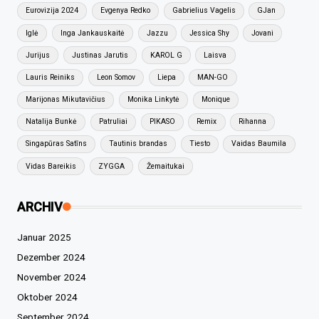
Eurovizija 2024
Evgenya Redko
Gabrielius Vagelis
GJan
Iglė
Inga Jankauskaitė
Jazzu
Jessica Shy
Jovani
Jurijus
Justinas Jarutis
KAROL G
Laisva
Lauris Reiniks
Leon Somov
Liepa
MAN-GO
Marijonas Mikutavičius
Monika Linkytė
Monique
Natalija Bunkė
Patruliai
PIKASO
Remix
Rihanna
Singapūras Satīns
Tautinis brandas
Tiesto
Vaidas Baumila
Vidas Bareikis
ZYGGA
Žemaitukai
ARCHIV
Januar 2025
Dezember 2024
November 2024
Oktober 2024
September 2024