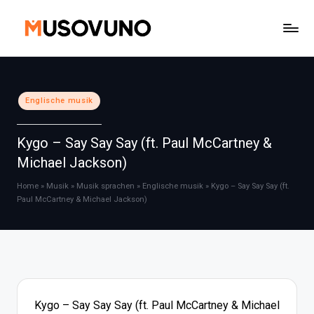
Skip
to
content
Posted
Englische musik
in
Kygo – Say Say Say (ft. Paul McCartney &
Michael Jackson)
Home
»
Musik
»
Musik sprachen
»
Englische musik
»
Kygo – Say Say Say (ft.
Paul McCartney & Michael Jackson)
Kygo – Say Say Say (ft. Paul McCartney & Michael