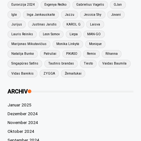
Eurovizija 2024
Evgenya Redko
Gabrielius Vagelis
GJan
Iglė
Inga Jankauskaitė
Jazzu
Jessica Shy
Jovani
Jurijus
Justinas Jarutis
KAROL G
Laisva
Lauris Reiniks
Leon Somov
Liepa
MAN-GO
Marijonas Mikutavičius
Monika Linkytė
Monique
Natalija Bunkė
Patruliai
PIKASO
Remix
Rihanna
Singapūras Satīns
Tautinis brandas
Tiesto
Vaidas Baumila
Vidas Bareikis
ZYGGA
Žemaitukai
ARCHIV
Januar 2025
Dezember 2024
November 2024
Oktober 2024
September 2024