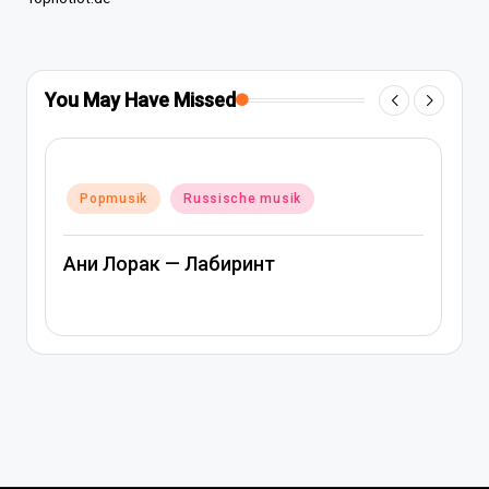
You May Have Missed
Posted
Popmusik
Rap und hip-hop musik
in
sik
Russische musik
Артем Качер Ани Лорак – Мат