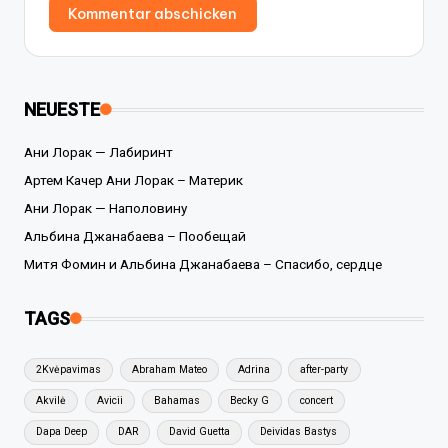
NEUESTE
Ани Лорак — Лабиринт
Артем Качер Ани Лорак – Материк
Ани Лорак — Наполовину
Альбина Джанабаева – Пообещай
Митя Фомин и Альбина Джанабаева – Спасибо, сердце
TAGS
2Kvėpavimas
Abraham Mateo
Adrina
after-party
Akvilė
Avicii
Bahamas
Becky G
concert
Dapa Deep
DAR
David Guetta
Deividas Bastys