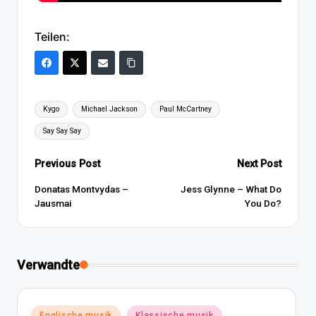
Teilen:
Tags:
Kygo
Michael Jackson
Paul McCartney
Say Say Say
Post
Previous Post
Next Post
navigation
Donatas Montvydas –
Jess Glynne – What Do
Jausmai
You Do?
Verwandte
Posted
Englische musik
Klassische musik