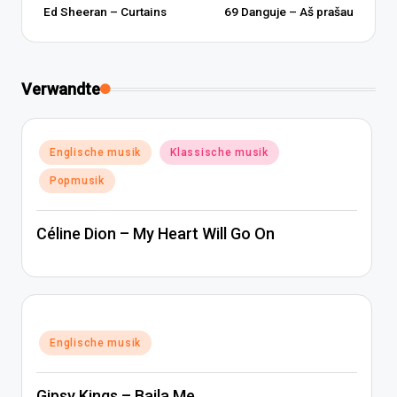
navigation
Ed Sheeran – Curtains
69 Danguje – Aš prašau
Verwandte
Posted
Englische musik
Klassische musik
in
Popmusik
Céline Dion – My Heart Will Go On
Posted
Englische musik
in
Gipsy Kings – Baila Me