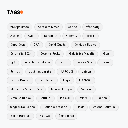
TAGS
2Kvėpavimas
Abraham Mateo
Adrina
after-party
Akvilė
Avicii
Bahamas
Becky G
concert
Dapa Deep
DAR
David Guetta
Deividas Bastys
Eurovizija 2024
Evgenya Redko
Gabrielius Vagelis
GJan
Iglė
Inga Jankauskaitė
Jazzu
Jessica Shy
Jovani
Jurijus
Justinas Jarutis
KAROL G
Laisva
Lauris Reiniks
Leon Somov
Liepa
MAN-GO
Marijonas Mikutavičius
Monika Linkytė
Monique
Natalija Bunkė
Patruliai
PIKASO
Remix
Rihanna
Singapūras Satīns
Tautinis brandas
Tiesto
Vaidas Baumila
Vidas Bareikis
ZYGGA
Žemaitukai