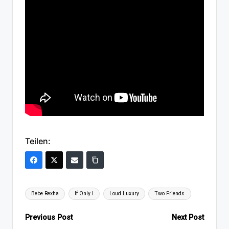
Teilen:
Tags:
Bebe Rexha
If Only I
Loud Luxury
Two Friends
Post
Previous Post
Next Post