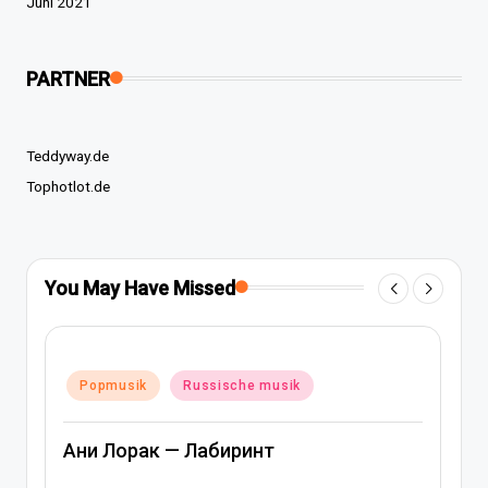
Juni 2021
PARTNER
Teddyway.de
Tophotlot.de
You May Have Missed
Posted
Popmusik
Rap und hip-hop musik
in
Russische musik
Артем Качер Ани Лорак – Материк