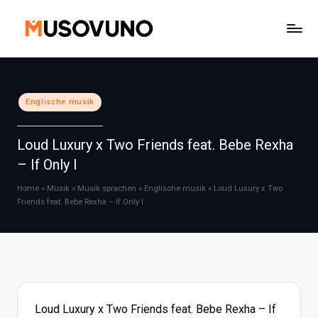
Skip
to
content
Posted
Englische musik
in
Loud Luxury x Two Friends feat. Bebe Rexha
– If Only I
Home
»
Musik
»
Musik sprachen
»
Englische musik
»
Loud Luxury x Two
Friends feat. Bebe Rexha – If Only I
Loud Luxury x Two Friends feat. Bebe Rexha – If