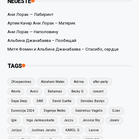
NEUESTE
Ани Лорак — Лабиринт
Артем Качер Ани Лорак – Материк
Ани Лорак — Наполовину
Альбина Джанабаева – Пообещай
Митя Фомин и Альбина Джанабаева – Спасибо, сердце
TAGS
2Kvėpavimas
Abraham Mateo
Adrina
after-party
Akvilė
Avicii
Bahamas
Becky G
concert
Dapa Deep
DAR
David Guetta
Deividas Bastys
Eurovizija 2024
Evgenya Redko
Gabrielius Vagelis
GJan
Iglė
Inga Jankauskaitė
Jazzu
Jessica Shy
Jovani
Jurijus
Justinas Jarutis
KAROL G
Laisva