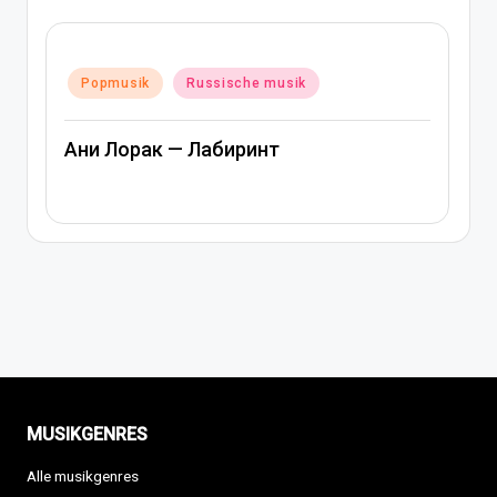
Po
Posted
in
Popmusik
Russische musik
in
Ани Лорак — Лабиринт
А
MUSIKGENRES
Alle musikgenres