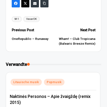
Tags:
M-1
VasarOK
Post
Previous Post
Next Post
navigation
OneRepublic – Runaway
Wham! – Club Tropicana
(Balearic Breeze Remix)
Verwandte
Posted
Litauische musik
Popmusik
in
Naktinės Personos – Apie žvaigždę (remix
2015)