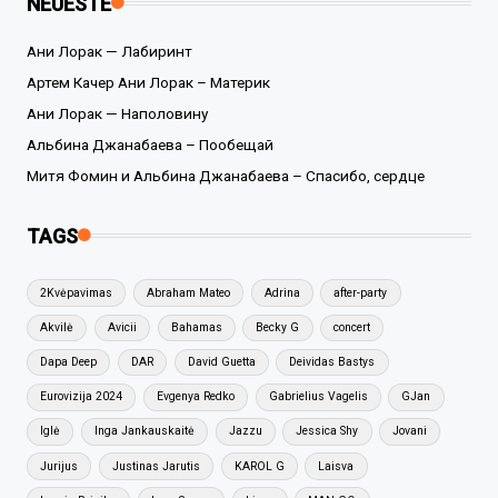
NEUESTE
Ани Лорак — Лабиринт
Артем Качер Ани Лорак – Материк
Ани Лорак — Наполовину
Альбина Джанабаева – Пообещай
Митя Фомин и Альбина Джанабаева – Спасибо, сердце
TAGS
2Kvėpavimas
Abraham Mateo
Adrina
after-party
Akvilė
Avicii
Bahamas
Becky G
concert
Dapa Deep
DAR
David Guetta
Deividas Bastys
Eurovizija 2024
Evgenya Redko
Gabrielius Vagelis
GJan
Iglė
Inga Jankauskaitė
Jazzu
Jessica Shy
Jovani
Jurijus
Justinas Jarutis
KAROL G
Laisva