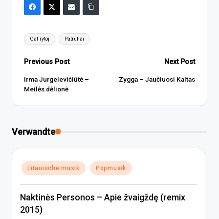
Tags:
Gal rytoj
Patruliai
Post
Previous Post
Next Post
navigation
Irma Jurgelevičiūtė –
Zygga – Jaučiuosi Kaltas
Meilės dėlionė
Verwandte
Posted
Litauische musik
Popmusik
in
Naktinės Personos – Apie žvaigždę (remix
2015)