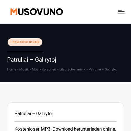
Skip
to
content
Posted
Litauische musik
in
Patruliai – Gal rytoj
Home
»
Musik
»
Musik sprachen
»
Litauische musik
»
Patruliai – Gal rytoj
Patruliai – Gal rytoj
Kostenloser MP3-Download herunterladen online,