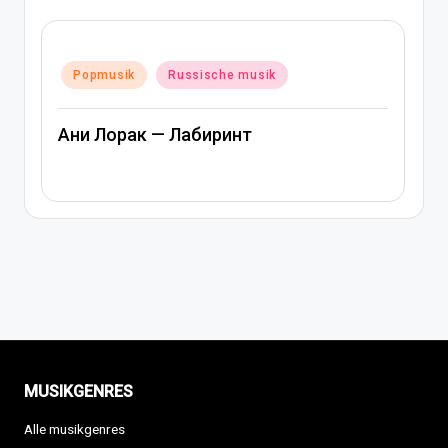
Posted
Popmusik
Rap und hip-hop musik
in
Russische musik
Артем Качер Ани Лорак – Матери
MUSIKGENRES
Alle musikgenres