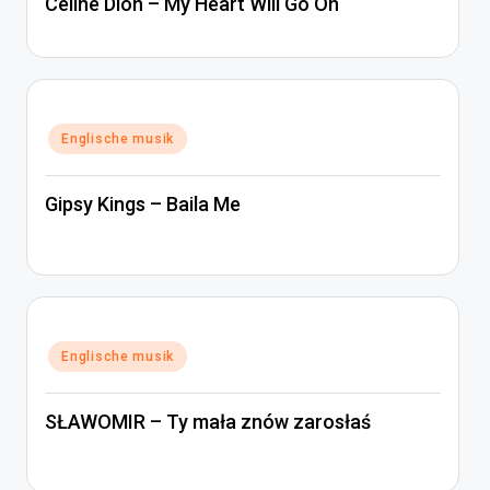
Céline Dion – My Heart Will Go On
Posted
Englische musik
in
Gipsy Kings – Baila Me
Posted
Englische musik
in
SŁAWOMIR – Ty mała znów zarosłaś