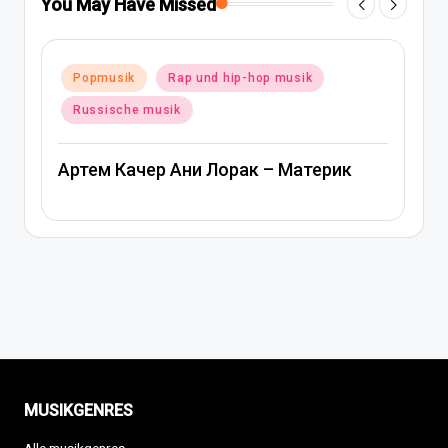
You May Have Missed
Posted
Popmusik
Rap und hip-hop musik
in
Russische musik
Артем Качер Ани Лорак – Материк
MUSIKGENRES