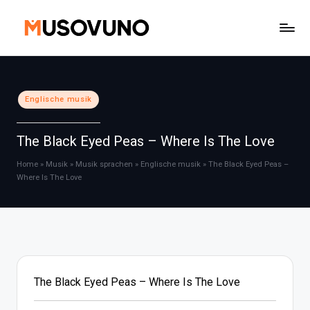
Skip
to
content
Posted
Englische musik
in
The Black Eyed Peas – Where Is The Love
Home
»
Musik
»
Musik sprachen
»
Englische musik
»
The Black Eyed Peas –
Where Is The Love
The Black Eyed Peas – Where Is The Love