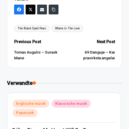
Tags:
The Black Eyed Peas
Where Is The Love
Post
Previous Post
Next Post
navigation
Tomas Augulis – Surask
69 Danguje – Kai
Mane
pravirksta angelai
Verwandte
Posted
Englische musik
Klassische musik
in
Popmusik