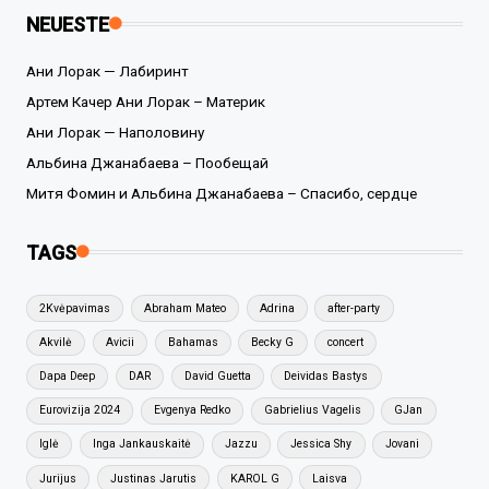
NEUESTE
Ани Лорак — Лабиринт
Артем Качер Ани Лорак – Материк
Ани Лорак — Наполовину
Альбина Джанабаева – Пообещай
Митя Фомин и Альбина Джанабаева – Спасибо, сердце
TAGS
2Kvėpavimas
Abraham Mateo
Adrina
after-party
Akvilė
Avicii
Bahamas
Becky G
concert
Dapa Deep
DAR
David Guetta
Deividas Bastys
Eurovizija 2024
Evgenya Redko
Gabrielius Vagelis
GJan
Iglė
Inga Jankauskaitė
Jazzu
Jessica Shy
Jovani
Jurijus
Justinas Jarutis
KAROL G
Laisva