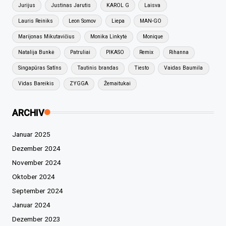
Jurijus
Justinas Jarutis
KAROL G
Laisva
Lauris Reiniks
Leon Somov
Liepa
MAN-GO
Marijonas Mikutavičius
Monika Linkytė
Monique
Natalija Bunkė
Patruliai
PIKASO
Remix
Rihanna
Singapūras Satīns
Tautinis brandas
Tiesto
Vaidas Baumila
Vidas Bareikis
ZYGGA
Žemaitukai
ARCHIV
Januar 2025
Dezember 2024
November 2024
Oktober 2024
September 2024
Januar 2024
Dezember 2023