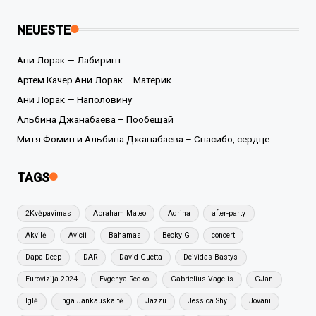
NEUESTE
Ани Лорак — Лабиринт
Артем Качер Ани Лорак – Материк
Ани Лорак — Наполовину
Альбина Джанабаева – Пообещай
Митя Фомин и Альбина Джанабаева – Спасибо, сердце
TAGS
2Kvėpavimas
Abraham Mateo
Adrina
after-party
Akvilė
Avicii
Bahamas
Becky G
concert
Dapa Deep
DAR
David Guetta
Deividas Bastys
Eurovizija 2024
Evgenya Redko
Gabrielius Vagelis
GJan
Iglė
Inga Jankauskaitė
Jazzu
Jessica Shy
Jovani