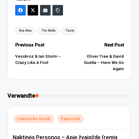
Tags:
Ava Max
The Motto
Tiesto
Post
Previous Post
Next Post
navigation
Vessbroz & Ian Storm –
Oliver Tree & David
Crazy Like A Fool
Guetta – Here We Go
Again
Verwandte
Posted
Litauische musik
Popmusik
in
Naktinės Personos – Apie žvaigždę (remix