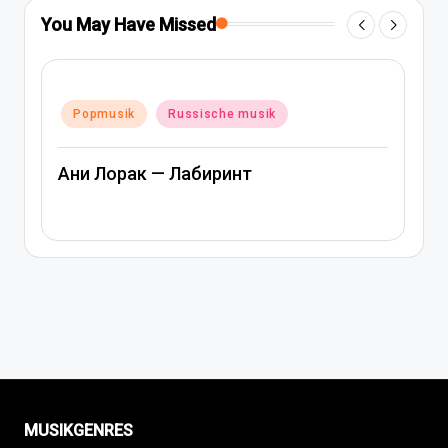
You May Have Missed
Posted
Popmusik
Rap und hip-hop musik
in
Russische musik
Артем Качер Ани Лорак – Материк
MUSIKGENRES