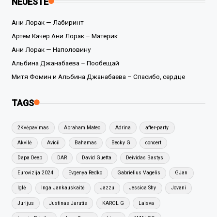
NEUESTE
Ани Лорак — Лабиринт
Артем Качер Ани Лорак – Материк
Ани Лорак — Наполовину
Альбина Джанабаева – Пообещай
Митя Фомин и Альбина Джанабаева – Спасибо, сердце
TAGS
2Kvėpavimas
Abraham Mateo
Adrina
after-party
Akvilė
Avicii
Bahamas
Becky G
concert
Dapa Deep
DAR
David Guetta
Deividas Bastys
Eurovizija 2024
Evgenya Redko
Gabrielius Vagelis
GJan
Iglė
Inga Jankauskaitė
Jazzu
Jessica Shy
Jovani
Jurijus
Justinas Jarutis
KAROL G
Laisva