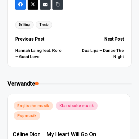
Tags:
Drifting
Tiesto
Post
Previous Post
Next Post
navigation
Hannah Laing feat. Roro
Dua Lipa – Dance The
– Good Love
Night
Verwandte
Posted
Englische musik
Klassische musik
in
Popmusik
Céline Dion – My Heart Will Go On