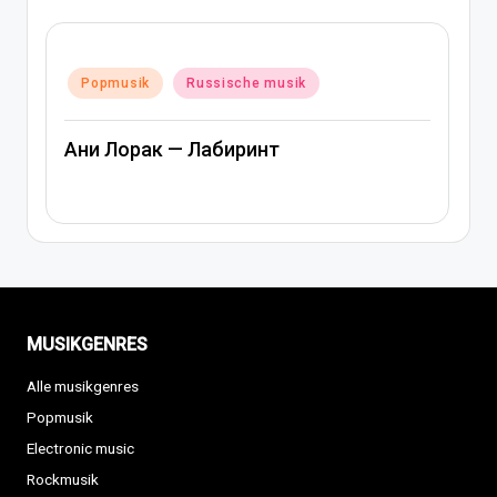
Posted
Popmusik
Rap und hip-hop musik
in
sik
Russische musik
Артем Качер Ани Лорак – Мат
MUSIKGENRES
Alle musikgenres
Popmusik
Electronic music
Rockmusik