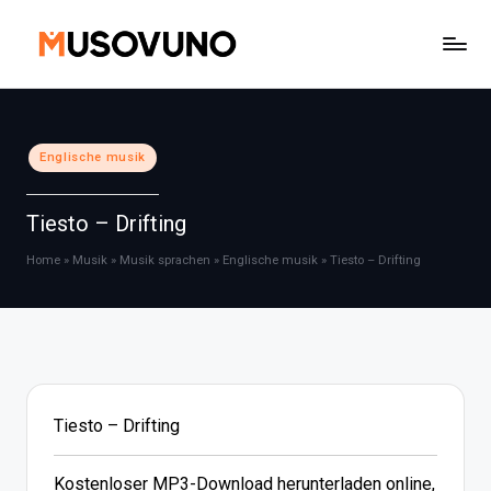
Skip
to
content
Posted
Englische musik
in
Tiesto – Drifting
Home
»
Musik
»
Musik sprachen
»
Englische musik
»
Tiesto – Drifting
Tiesto – Drifting
Kostenloser MP3-Download herunterladen online,