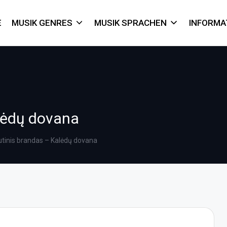
E
MUSIK GENRES
MUSIK SPRACHEN
INFORMA
alėdų dovana
utinis brandas – Kalėdų dovana