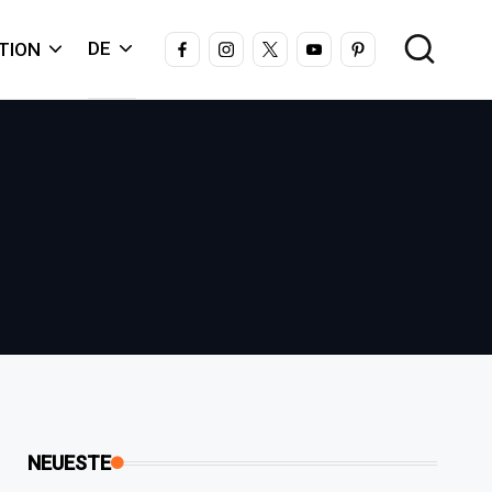
FACEBOOK
INSTAGRAM
X
YOUTUBE
PINTEREST
DE
TION
NEUESTE