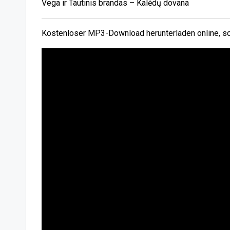
Vega ir Tautinis brandas – Kalėdų dovana
Kostenloser MP3-Download herunterladen online, so