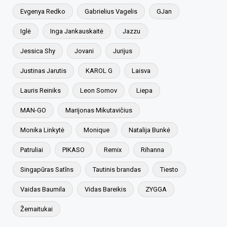
Evgenya Redko
Gabrielius Vagelis
GJan
Iglė
Inga Jankauskaitė
Jazzu
Jessica Shy
Jovani
Jurijus
Justinas Jarutis
KAROL G
Laisva
Lauris Reiniks
Leon Somov
Liepa
MAN-GO
Marijonas Mikutavičius
Monika Linkytė
Monique
Natalija Bunkė
Patruliai
PIKASO
Remix
Rihanna
Singapūras Satīns
Tautinis brandas
Tiesto
Vaidas Baumila
Vidas Bareikis
ZYGGA
Žemaitukai