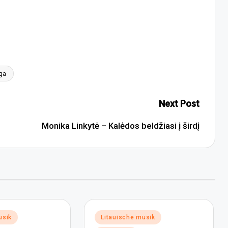
ga
Next Post
Monika Linkytė – Kalėdos beldžiasi į širdį
Posted
usik
Litauische musik
in