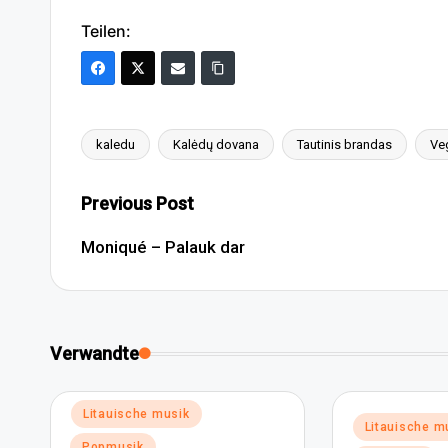
Teilen:
kaledu
Kalėdų dovana
Tautinis brandas
Ve
Tags:
Post
Previous Post
navigation
Moniqué – Palauk dar
Verwandte
Posted
Litauische musik
Posted
Litauische m
in
in
Popmusik