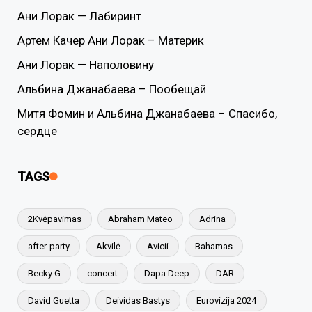
Ани Лорак — Лабиринт
Артем Качер Ани Лорак – Материк
Ани Лорак — Наполовину
Альбина Джанабаева – Пообещай
Митя Фомин и Альбина Джанабаева – Спасибо,
сердце
TAGS
2Kvėpavimas
Abraham Mateo
Adrina
after-party
Akvilė
Avicii
Bahamas
Becky G
concert
Dapa Deep
DAR
David Guetta
Deividas Bastys
Eurovizija 2024