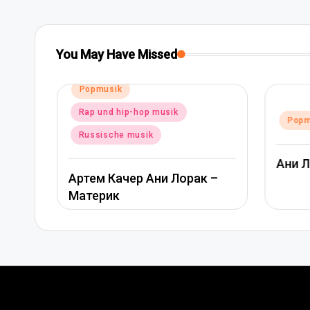
You May Have Missed
Posted
Popmusik
in
Rap und hip-hop musik
Posted
sik
Popm
in
Russische musik
Ани 
Артем Качер Ани Лорак –
Материк