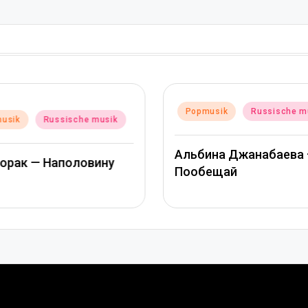
Posted
Popmusik
Russische m
usik
Russische musik
in
Альбина Джанабаева 
Лорак — Наполовину
Пообещай