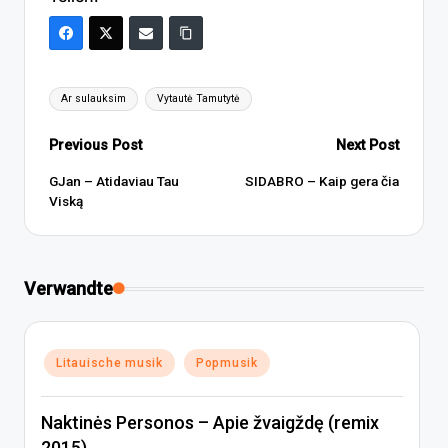
Tags:
Ar sulauksim
Vytautė Tamutytė
Post
Previous Post
Next Post
navigation
GJan – Atidaviau Tau
SIDABRO – Kaip gera čia
Viską
Verwandte
Posted
Litauische musik
Popmusik
in
Naktinės Personos – Apie žvaigždę (remix
2015)