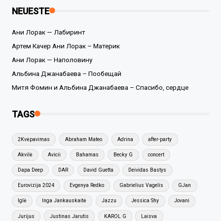
NEUESTE
Ани Лорак — Лабиринт
Артем Качер Ани Лорак – Материк
Ани Лорак — Наполовину
Альбина Джанабаева – Пообещай
Митя Фомин и Альбина Джанабаева – Спасибо, сердце
TAGS
2Kvėpavimas
Abraham Mateo
Adrina
after-party
Akvilė
Avicii
Bahamas
Becky G
concert
Dapa Deep
DAR
David Guetta
Deividas Bastys
Eurovizija 2024
Evgenya Redko
Gabrielius Vagelis
GJan
Iglė
Inga Jankauskaitė
Jazzu
Jessica Shy
Jovani
Jurijus
Justinas Jarutis
KAROL G
Laisva